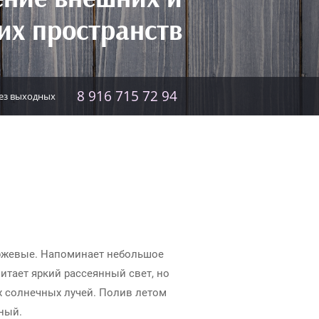
их пространств
8 916 715 72 94
 без выходных
ржевые. Напоминает небольшое
итает яркий рассеянный свет, но
х солнечных лучей. Полив летом
нный.