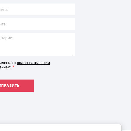
млен(а) с
пользовательским
ением
:
*
ТПРАВИТЬ