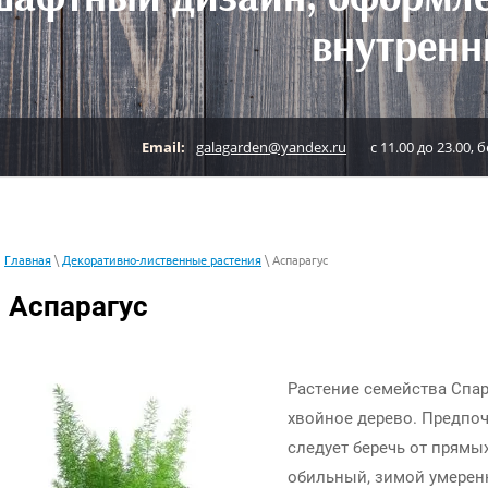
внутренн
Email:
galagarden@yandex.ru
с 11.00 до 23.00,
Главная
\
Декоративно-лиственные растения
\ Аспарагус
Аспарагус
Растение семейства Спа
хвойное дерево. Предпоч
следует беречь от прямы
обильный, зимой умере