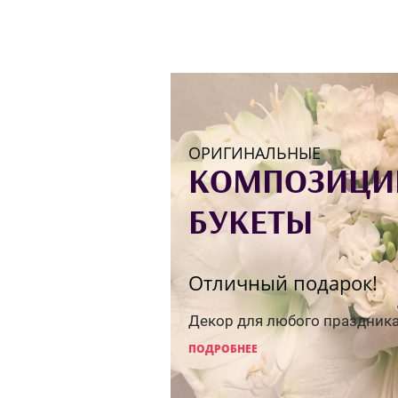
ОРИГИНАЛЬНЫЕ
КОМПОЗИЦИ
БУКЕТЫ
ие для Вашего
Отличный подарок!
а!
Декор для любого праздника
ные букеты, неотличимые
ПОДРОБНЕЕ
х.