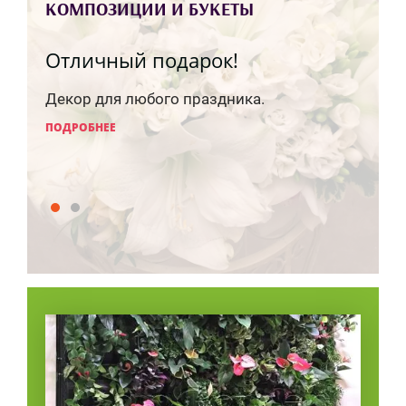
КОМПОЗИЦИИ И БУКЕТЫ
Отличный подарок!
Укр
инте
Декор для любого праздника.
 от
Искус
ПОДРОБНЕЕ
насто
ПОДРО